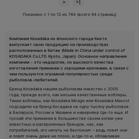
>
>|
Показано с 1 по 12 из 764 (всего 64 страниц)
Компания Kosadaka из японского города Киото
выпускает свою продукцию на производствах
расположенных в Китае (Made in China under control of
KOSADAKA Co.LTD. Kyoto, Japan). Основное направление
компании - это недорогие, но высокого качества
изготовления приманки с хорошими крючками, в связи с
чем пользуются огромной популярностью среди
рыболовов-любителей.
Бренд Kosadaka нашим рыболовам известен с 2005
года, прежде всего, как весьма качественные воблеры.
Такие воблеры, как Kosadaka Mirage или Kosadaka Mascot
подсадили на бренд Косадака не одну тысячу рыболовов
в Беларуси, России и Украине и наверняка где-то еще. И
пускай эти приманки в большинстве своем копии уже
известных и раскрученных брендов, нас, как
потребителей, это ничуть не беспокоит – ведь ловят они
и ловят очень даже не плохо, а где-то и, облавливая