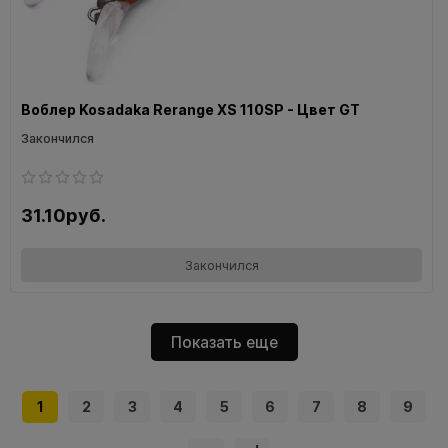
Воблер Kosadaka Rerange XS 110SP - Цвет GT
Закончился
31.10руб.
Закончился
Показать еще
1
2
3
4
5
6
7
8
9