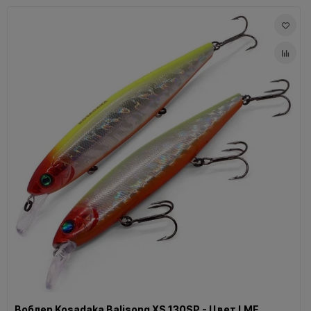
Воблер Kosadaka Balisong XS 130SP - Цвет LME