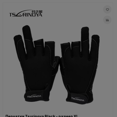
Перчатки Tsurinoya Black - размер XL