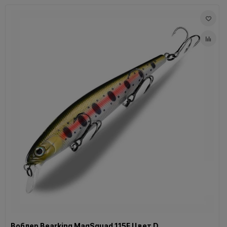
Воблер Bearking MagSquad 115F Цвет D