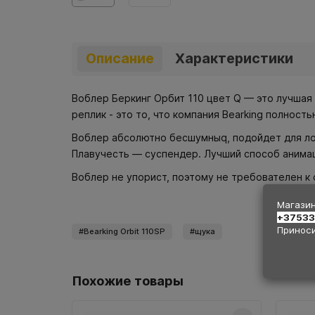
Описание
Характеристики
Воблер Беркинг Орбит 110 цвет Q — это лучшая 
реплик - это то, что компания Bearking полност
Воблер абсолютно бесшумныq, подойдет для ловл
Плавучесть — суспендер. Лучший способ анимац
Воблер не упорист, поэтому не требователен к 
Магазин
+3753
Приноси
Bearking Orbit 110SP
щука
Похожие товары