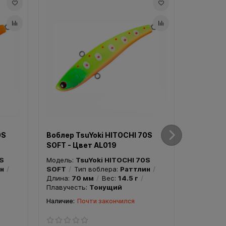
0S
Воблер TsuYoki HITOCHI 70S
Воблер T
SOFT - Цвет AL019
SOFT - Ц
0S
Модель:
TsuYoki HITOCHI 70S
Модель:
T
н
SOFT
Тип воблера:
Раттлин
SOFT
Т
Длина:
70 мм
Вес:
14.5 г
Длина:
7
Плавучесть:
Тонущий
Плавучес
Почти закончился