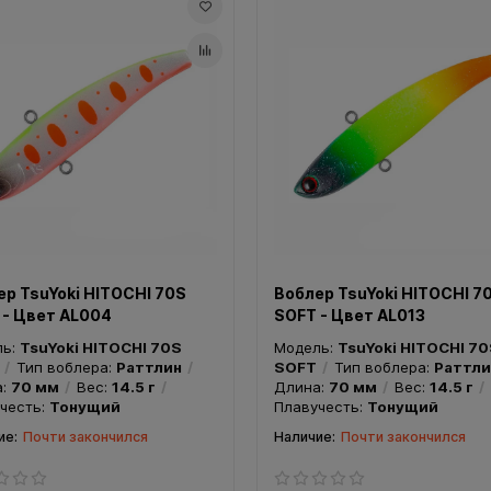
ер TsuYoki HITOCHI 70S
Воблер TsuYoki HITOCHI 7
 - Цвет AL004
SOFT - Цвет AL013
ль:
TsuYoki HITOCHI 70S
Модель:
TsuYoki HITOCHI 7
Тип воблера:
Раттлин
SOFT
Тип воблера:
Раттли
а:
70 мм
Вес:
14.5 г
Длина:
70 мм
Вес:
14.5 г
честь:
Тонущий
Плавучесть:
Тонущий
Почти закончился
Почти закончился