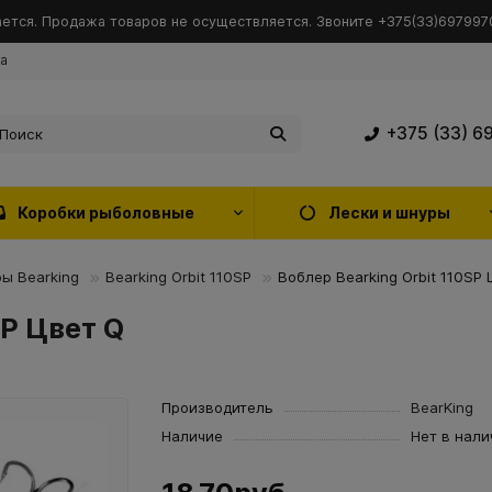
ется. Продажа товаров не осуществляется. Звоните +375(33)6979970
ка
+375 (33) 6
Коробки рыболовные
Лески и шнуры
ы Bearking
Bearking Orbit 110SP
Воблер Bearking Orbit 110SP
SP Цвет Q
Производитель
BearKing
Наличие
Нет в нали