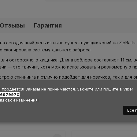
Отзывы
Гарантия
на сегодняшний день из ныне существующих копий на ZipBaits 
ью скопировала систему дальнего заброса.
и осторожного хищника. Длина воблера составляет 11 см, вес 
ии — это твичинг, хотя можно использовать и равномерную про
строю спиннинга и отлично подойдет для новичков, так и для 
 продаётся! Заказы не принимаются. Звоните или пишите в Viber
36979970
.
м свои извинения!
Всё 