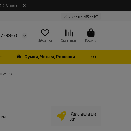
 (+Viber)
Личный кабинет
97-99-70
Избранное
Сравнение
Корзина
Сумки, Чехлы, Рюкзаки
 Цвет Q
Доставка по
чии
РБ