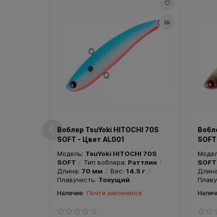
Воблер TsuYoki HITOCHI 70S
Вобл
SOFT - Цвет AL001
SOFT
Модель:
TsuYoki HITOCHI 70S
Моде
SOFT
Тип воблера:
Раттлин
SOFT
Длина:
70 мм
Вес:
14.5 г
Длин
Плавучесть:
Тонущий
Плаву
Почти закончился