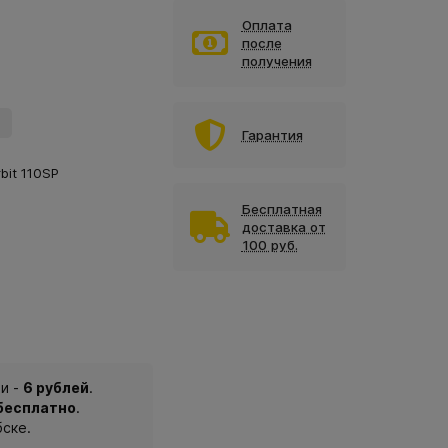
Оплата
после
получения
Гарантия
bit 110SP
Бесплатная
доставка от
100 руб.
и -
6 рублей
.
 бесплатно
.
бске.