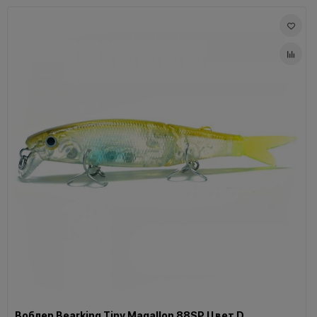
Воблер Bearking Tiny Magallon 88SP Цвет D