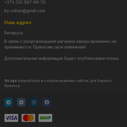
+375 (33) 697-99-70
силе и амплитуде потяжках. Единственное, они должны
быть достаточно резкими и обязательно сопровождаться
by.vobler@gmail.com
паузой с отдачей шнура. Предельное заглубление,
указанное производителем, составляет 1.5 метра, что для
Наш адрес
плавающего свимбейта отличный показатель.
Беларусь
Важно знать, что успешно ловить этой приманкой можно и
В связи с реорганизацией магазина заказы временно не
на серьезных глубинах. Плоские бока, хорошо
принимаются. Приносим свои извинения!
отражающие свет, наделяют Vatalion F удивительной
способностью привлекать хищную рыбу, охотящуюся на
Дополнительная информация будет опубликована позже.
глубоких ямах.
1it.xyz
разработка и сопровождение сайтов для Вашего
бизнеса.