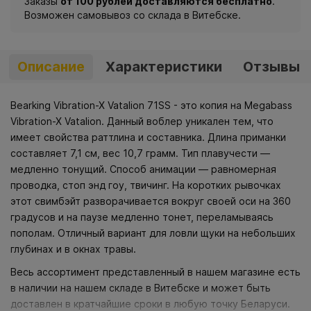
Заказы
от 100 рублей доставляются бесплатно
.
Возможен самовывоз со склада в Витебске.
Описание
Характеристики
Отзывы
Bearking Vibration-X Vatalion 71SS - это копия на Megabass
Vibration-X Vatalion. Данный воблер уникален тем, что
имеет свойства раттлина и составника. Длина приманки
составляет 7,1 см, вес 10,7 грамм. Тип плавучести —
медленно тонущий. Способ анимации — равномерная
проводка, стоп энд гоу, твичинг. На коротких рывочках
этот свимбэйт разворачивается вокруг своей оси на 360
градусов и на паузе медленно тонет, переламываясь
пополам. Отличный вариант для ловли щуки на небольших
глубинах и в окнах травы.
Весь ассортимент представленный в нашем магазине есть
в наличии на нашем складе в Витебске и может быть
доставлен в кратчайшие сроки в любую точку Беларуси.