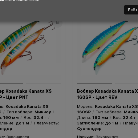
Всё 
ер Kosadaka Kanata XS
Воблер Kosadaka Kanata 
P - Цвет PNT
160SP - Цвет REV
ль:
Kosadaka Kanata XS
Модель:
Kosadaka Kanata XS
P
Тип воблера:
Минноу
160SP
Тип воблера:
Минно
а:
160 мм
Вес:
32.4 г
Длина:
160 мм
Вес:
32.4 г
бление:
до 1 м
Плавучесть:
Заглубление:
до 1 м
Плавуч
ендер
Суспендер
Закончился
Закончился