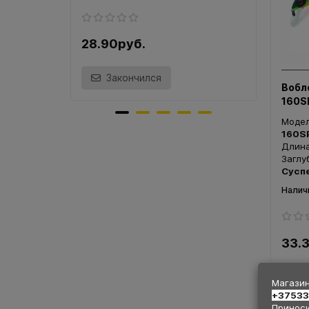
28.90руб.
28.
Закончился
Вобл
160S
Моде
160S
Длин
Заглу
Сусп
33.
Магазин
+3753
Приноси