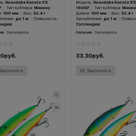
ль:
Kosadaka Kanata XS
Модель:
Kosadaka Kanata XS
P
Тип воблера:
Минноу
160SP
Тип воблера:
Минно
а:
160 мм
Вес:
32.4 г
Длина:
160 мм
Вес:
32.4 г
бление:
до 1 м
Плавучесть:
Заглубление:
до 1 м
Плавуч
ендер
Суспендер
ер TsuYoki CHANCE 130SP
Воблер TsuYoki CHANCE 1
Закончился
Закончился
 A049R
Цвет 268
30руб.
33.30руб.
Закончился
Закончился
ль:
TsuYoki CHANCE 130SP
Модель:
TsuYoki CHANCE 13
облера:
Минноу
Длина:
130
Тип воблера:
Минноу
Длин
Вес:
21.5 г
Заглубление:
0.8
мм
Вес:
21.5 г
Заглублен
м
Плавучесть:
Суспендер
- 1.4 м
Плавучесть:
Суспен
Закончился
Закончился