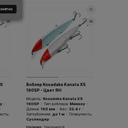
понятно
XS
Воблер Kosadaka Kanata XS
160SP - Цвет RH
Модель:
Kosadaka Kanata XS
у
160SP
Тип воблера:
Минноу
Длина:
160 мм
Вес:
32.4 г
есть:
Заглубление:
до 1 м
Плавучесть:
Суспендер
Закончился