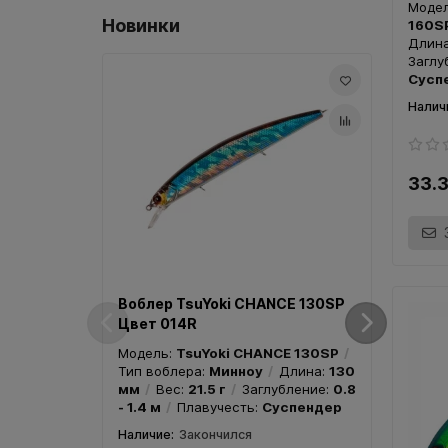
Моде
Новинки
160S
Длин
Заглу
Сусп
Вобл
Цвет
33.
Моде
Тип в
Воблер TsuYoki CHANCE 130SP
мм
Цвет 014R
- 1.4 
Модель:
TsuYoki CHANCE 130SP
Тип воблера:
Минноу
Длина:
130
мм
Вес:
21.5 г
Заглубление:
0.8
- 1.4 м
Плавучесть:
Суспендер
Закончился