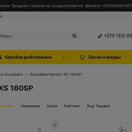
ется. Продажа товаров не осуществляется. Звоните +375(33)6979970
ка
+375 (33) 6
Коробки рыболовные
Лески и шнуры
ы Kosadaka
Kosadaka Kanata XS 160SP
XS 160SP
лчанию
Название
Цена
Рейтинг
Код Товара