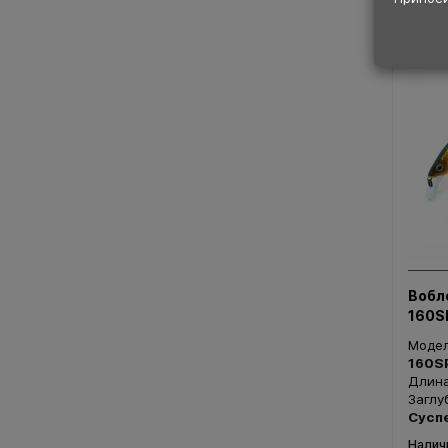
Вобл
160S
Моде
160S
Длин
Заглу
Сусп