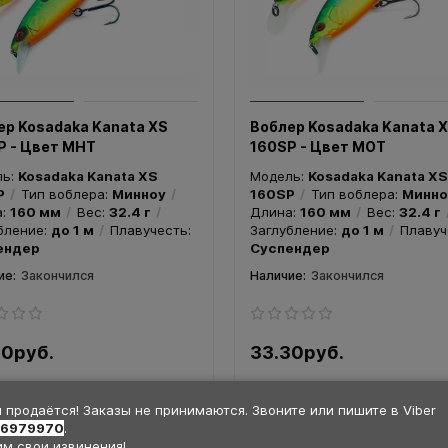
90руб.
28.90руб.
Закончился
Закончился
ер Kosadaka Kanata XS
Воблер Kosadaka Kanata 
P - Цвет MHT
160SP - Цвет MOT
ль:
Kosadaka Kanata XS
Модель:
Kosadaka Kanata XS
P
Тип воблера:
Минноу
160SP
Тип воблера:
Минно
а:
160 мм
Вес:
32.4 г
Длина:
160 мм
Вес:
32.4 г
бление:
до 1 м
Плавучесть:
Заглубление:
до 1 м
Плавуч
ендер
Суспендер
Закончился
Закончился
30руб.
33.30руб.
Закончился
Закончился
 продаётся! Заказы не принимаются. Звоните или пишите в Viber
36979970
.
м свои извинения!