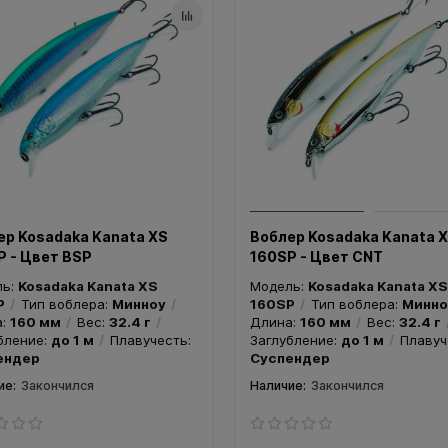
ер Kosadaka Kanata XS
Воблер Kosadaka Kanata 
P - Цвет BSP
160SP - Цвет CNT
ль:
Kosadaka Kanata XS
Модель:
Kosadaka Kanata XS
P
Тип воблера:
Минноу
160SP
Тип воблера:
Минно
а:
160 мм
Вес:
32.4 г
Длина:
160 мм
Вес:
32.4 г
бление:
до 1 м
Плавучесть:
Заглубление:
до 1 м
Плавуч
ендер
Суспендер
Закончился
Закончился