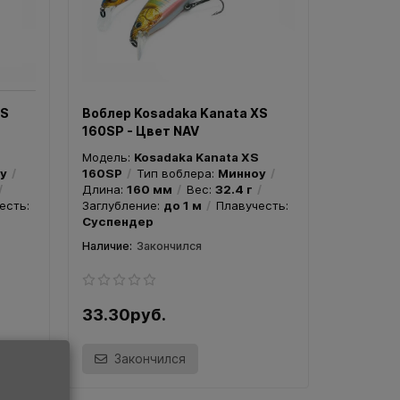
31.10руб.
31.10р
Закончился
Зак
XS
Воблер Kosadaka Kanata XS
160SP - Цвет NAV
Модель:
Kosadaka Kanata XS
у
160SP
Тип воблера:
Минноу
Длина:
160 мм
Вес:
32.4 г
есть:
Заглубление:
до 1 м
Плавучесть:
Суспендер
Закончился
33.30руб.
Закончился