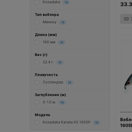
Kosadaka
14
33.
Тип воблера
Минноу
14
Длина (мм)
160 мм
14
Вес (г)
32.4 г.
14
Плавучесть
Суспендер
14
Заглубление (м)
0-1.0 м.
14
Модель
Вобл
Kosadaka Kanata XS 160SP
14
160S