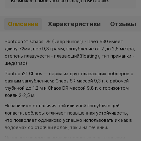
Возможен самовывоз со склада в Витебске.
Описание
Характеристики
Отзывы
Pontoon 21 Chaos DR (Deep Runner) - Цвет R30 имеет
длину 72мм, вес 9,8 грамм, заглубление от 2 до 2,5 метра,
степень плавучести - плавающий(floating), тип приманки -
шед(shad).
Pontoon21 Chaos — серия из двух плавающих воблеров с
разным заглублением: Chaos SR массой 9,3 г. с рабочей
глубиной до 1,2 м и Chaos DR массой 9.8 г. с горизонтом
ловли 2-2,5 м.
Независимо от наличия той или иной заглубляющей
лопасти, воблеры отличает повышенная устойчивость,
что позволяет одинаково успешно использовать их как в
водоемах со стоячей водой, так и на течении.
Основные приемы анимации: проводка с остановками