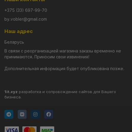
только динамика движения способствует привлечению
+375 (33) 697-99-70
хищника. В этом направлении действуют и так
называемые "гремящие" шарики, размещенные в
by.vobler@gmail.com
специальной камере внутри тела.
Наш адрес
Весь ассортимент представленный в нашем магазине,
есть в наличии на нашем складе в Витебске и может быть
Беларусь
доставлен почтой в кратчайшие сроки в любую точку
В связи с реорганизацией магазина заказы временно не
Беларуси.
принимаются. Приносим свои извинения!
Дополнительная информация будет опубликована позже.
1it.xyz
разработка и сопровождение сайтов для Вашего
бизнеса.