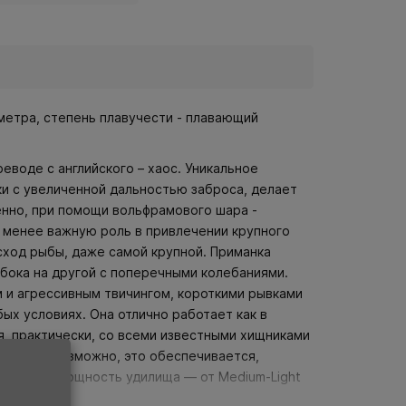
2 метра, степень плавучести - плавающий
реводе с английского – хаос. Уникальное
ки с увеличенной дальностью заброса, делает
нно, при помощи вольфрамового шара -
е менее важную роль в привлечении крупного
сход рыбы, даже самой крупной. Приманка
 бока на другой с поперечными колебаниями.
м и агрессивным твичингом, короткими рывками
ых условиях. Она отлично работает как в
я, практически, со всеми известными хищниками
е, щука. Возможно, это обеспечивается,
ендуемая мощность удилища — от Medium-Light