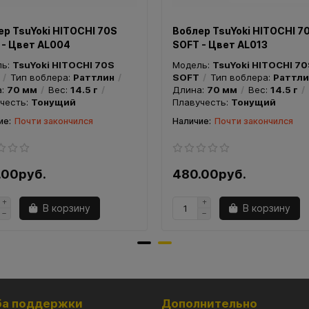
ер TsuYoki HITOCHI 70S
Воблер TsuYoki HITOCHI 7
 - Цвет AL004
SOFT - Цвет AL013
ль:
TsuYoki HITOCHI 70S
Модель:
TsuYoki HITOCHI 7
Тип воблера:
Раттлин
SOFT
Тип воблера:
Раттли
а:
70 мм
Вес:
14.5 г
Длина:
70 мм
Вес:
14.5 г
честь:
Тонущий
Плавучесть:
Тонущий
Почти закончился
Почти закончился
.00руб.
480.00руб.
В корзину
В корзину
а поддержки
Дополнительно