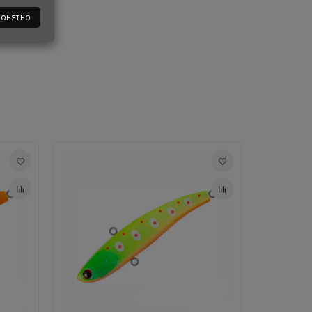
ь доставлен почтой в кратчайшие сроки в
понятно