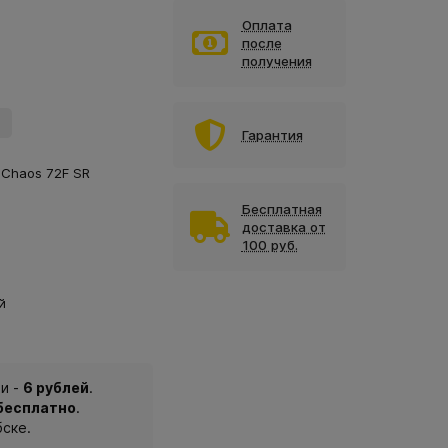
Оплата
после
получения
Гарантия
 Chaos 72F SR
Бесплатная
доставка от
100 руб.
й
и -
6 рублей
.
 бесплатно
.
бске.