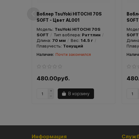
Воблер TsuYoki HITOCHI 70S
Вобл
SOFT - Цвет AL001
SOFT
Модель:
TsuYoki HITOCHI 70S
Моде
SOFT
Тип воблера:
Раттлин
SOFT
Длина:
70 мм
Вес:
14.5 г
Длин
Плавучесть:
Тонущий
Плаву
Почти закончился
480.00руб.
480
В корзину
Информация
Служб