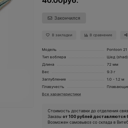
40.00руб.
Закончился
В закладки
В сравнение
Модель
Pontoon 21
Тип воблера
Шед (shad)
Длина
72 мм
Вес
9.3 г
Заглубление
1.0 - 1.2 м
Плавучесть
Плавающи
Все характеристики
Стоимость доставки до отделения связ
Заказы
от 100 рублей доставляются
Возможен самовывоз со склада в Вите