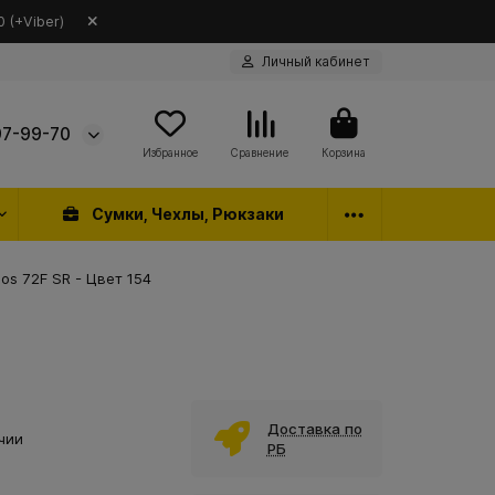
 (+Viber)
Личный кабинет
97-99-70
Избранное
Сравнение
Корзина
Сумки, Чехлы, Рюкзаки
os 72F SR - Цвет 154
Доставка по
чии
РБ