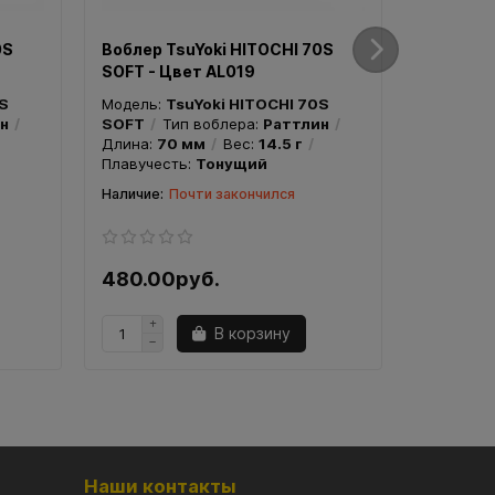
0S
Воблер TsuYoki HITOCHI 70S
Воблер T
SOFT - Цвет AL019
SOFT - Ц
0S
Модель:
TsuYoki HITOCHI 70S
Модель:
T
н
SOFT
Тип воблера:
Раттлин
SOFT
Т
Длина:
70 мм
Вес:
14.5 г
Длина:
7
Плавучесть:
Тонущий
Плавучес
Почти закончился
480.00руб.
480.00
В корзину
Наши контакты