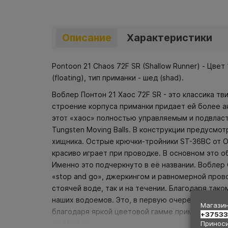
Описание
Характеристики
Pontoon 21 Chaos 72F SR (Shallow Runner) - Цвет
(floating), тип приманки - шед (shad).
Воблер Понтон 21 Хаос 72F SR - это классика тв
строение корпуса приманки придает ей более а
этот «хаос» полностью управляемым и подвлас
Tungsten Moving Balls. В конструкции предусмо
хищника. Острые крючки-тройники ST-36BC от O
красиво играет при проводке. В основном это 
Именно это подчеркнуто в её названии. Воблер 
«stop and go», джеркингом и равномерной прово
стоячей воде, так и на течении. Благодаря так
наших водоемов. Это, в первую очередь, голавл
Магазин
благодаря яркой цветовой гамме приманок. Цв
+3753
до Medium.
Приноси