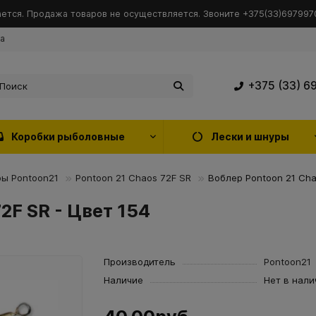
ется. Продажа товаров не осуществляется. Звоните +375(33)6979970
ка
+375 (33) 6
Коробки рыболовные
Лески и шнуры
ы Pontoon21
Pontoon 21 Chaos 72F SR
Воблер Pontoon 21 Cha
2F SR - Цвет 154
Производитель
Pontoon21
Наличие
Нет в нали