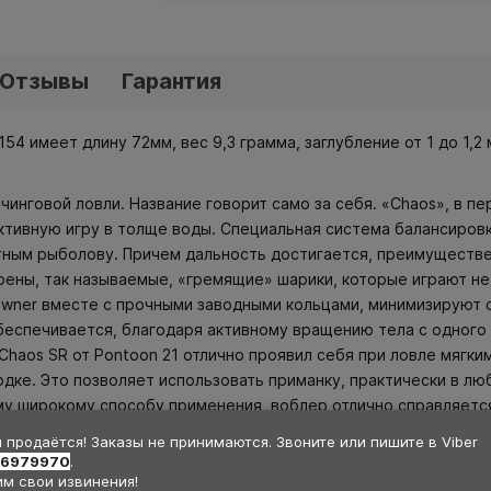
Отзывы
Гарантия
 154 имеет длину 72мм, вес 9,3 грамма, заглубление от 1 до 1,
ичинговой ловли. Название говорит само за себя. «Chaos», в пе
ктивную игру в толще воды. Специальная система балансиров
тным рыболову. Причем дальность достигается, преимуществе
трены, так называемые, «гремящие» шарики, которые играют н
wner вместе с прочными заводными кольцами, минимизируют 
обеспечивается, благодаря активному вращению тела с одного
Chaos SR от Pontoon 21 отлично проявил себя при ловле мягки
дке. Это позволяет использовать приманку, практически в люб
ому широкому способу применения, воблер отлично справляетс
ь, представители семейства окунёвых, жерех, ну и, конечно ж
 продаётся! Заказы не принимаются. Звоните или пишите в Viber
етовых решений действительно много, более двадцати. Реком
36979970
.
м свои извинения!