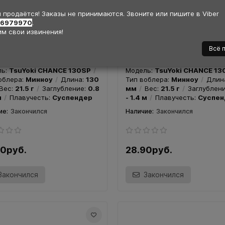
 продаётся! Заказы не принимаются. Звоните или пишите в Viber
36979970
.
м свои извинения!
Закончился
Закончился
ер TsuYoki CHANCE 130SP -
Воблер TsuYoki CHANCE 13
Всё 
 K051
Цвет K110
ль:
TsuYoki CHANCE 130SP
Модель:
TsuYoki CHANCE 13
облера:
Минноу
Длина:
130
Тип воблера:
Минноу
Длин
90руб.
28.90руб.
Вес:
21.5 г
Заглубление:
0.8
мм
Вес:
21.5 г
Заглублен
м
Плавучесть:
Суспендер
- 1.4 м
Плавучесть:
Суспен
Закончился
Закончился
Закончился
Закончился
90руб.
28.90руб.
Закончился
Закончился