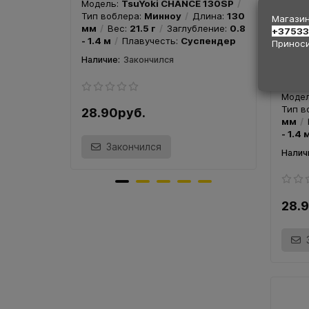
Модель:
TsuYoki CHANCE 130SP
Тип воблера:
Минноу
Длина:
130
Магазин
мм
Вес:
21.5 г
Заглубление:
0.8
+3753
- 1.4 м
Плавучесть:
Суспендер
Приноси
Закончился
Вобл
Цвет
Моде
Тип в
28.90руб.
28.
мм
- 1.4 
Закончился
28.