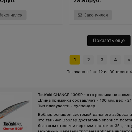
90руб.
28.90руб.
Закончился
Закончился
Показать еще
1
2
3
4
>
Показано с 1 по 12 из 39 (всего 
TsuYoki CHANCE 130SP - это реплика на знамен
Длина приманки составляет - 130 мм, вес - 21,
Тип плавучести - суспендер.
Воблер оснащен системой дальнего заброса и
это твичинг. Воблер достаточно упорист, поэт
быстрым строем и верхним тестом от 35 г, кат
Основным целевым трофеем воблера является