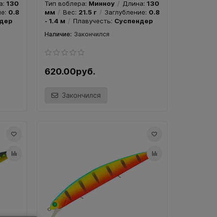
а:
130
Тип воблера:
Минноу
Длина:
130
ие:
0.8
мм
Вес:
21.5 г
Заглубление:
0.8
дер
- 1.4 м
Плавучесть:
Суспендер
Закончился
620.00руб.
Закончился
30SP
Воблер TsuYoki MOVER 128SP -
Воблер T
Цвет Y196W
Цвет 07
0SP
Модель:
TsuYoki MOVER 128SP
Модель:
а:
130
Тип воблера:
Минноу
Длина:
128
Тип вобл
ие:
0.8
мм
Вес:
26.0 г
Заглубление:
мм
Вес
дер
0.8 - 1.8 м
Плавучесть:
0.8 - 1.8 
Суспендер
Суспенд