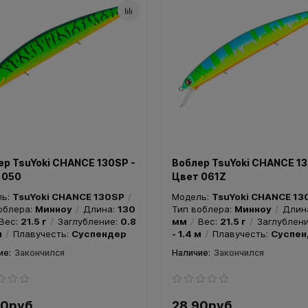
ер TsuYoki CHANCE 130SP -
Воблер TsuYoki CHANCE 13
 050
Цвет 061Z
ль:
TsuYoki CHANCE 130SP
Модель:
TsuYoki CHANCE 13
облера:
Минноу
Длина:
130
Тип воблера:
Минноу
Длин
Вес:
21.5 г
Заглубление:
0.8
мм
Вес:
21.5 г
Заглублен
м
Плавучесть:
Суспендер
- 1.4 м
Плавучесть:
Суспен
Закончился
Закончился
90руб.
28.90руб.