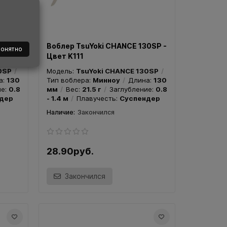
Закончился
0SP -
Воблер TsuYoki CHANCE 130SP -
понятно
Цвет K111
0SP
Модель:
TsuYoki CHANCE 130SP
а:
130
Тип воблера:
Минноу
Длина:
130
31.10руб.
31.10р
ие:
0.8
мм
Вес:
21.5 г
Заглубление:
0.8
дер
- 1.4 м
Плавучесть:
Суспендер
Закончился
Зак
Закончился
28.90руб.
Закончился