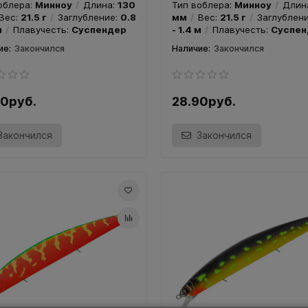
облера:
Минноу
Длина:
130
Тип воблера:
Минноу
Длин
Вес:
21.5 г
Заглубление:
0.8
мм
Вес:
21.5 г
Заглублен
м
Плавучесть:
Суспендер
- 1.4 м
Плавучесть:
Суспен
Закончился
Закончился
90руб.
28.90руб.
Закончился
Закончился
ер TsuYoki CHANCE 130SP
Воблер TsuYoki CHANCE 1
 A049R
Цвет 268
ль:
TsuYoki CHANCE 130SP
Модель:
TsuYoki CHANCE 13
облера:
Минноу
Длина:
130
Тип воблера:
Минноу
Длин
Вес:
21.5 г
Заглубление:
0.8
мм
Вес:
21.5 г
Заглублен
м
Плавучесть:
Суспендер
- 1.4 м
Плавучесть:
Суспен