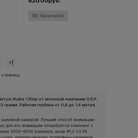
620.00руб.
Закончился
>|
4 страниц)
итую Rudra 130sp от японской компании O.S.P.
5 грамм. Рабочая глубина от 0,8 до 1.4 метра.
 шумовой камерой. Лучший способ анимации -
ому для его анимации потребуется спиннинг с
ушка 3000-4000 размера, шнур #1,2-1,5 РЕ.
 щука, причём нередко трофейных размеров.