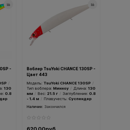
0SP -
Воблер TsuYoki CHANCE 130SP -
Цвет 443
0SP
Модель:
TsuYoki CHANCE 130SP
а:
130
Тип воблера:
Минноу
Длина:
130
ие:
0.8
мм
Вес:
21.5 г
Заглубление:
0.8
дер
- 1.4 м
Плавучесть:
Суспендер
Закончился
620.00руб.