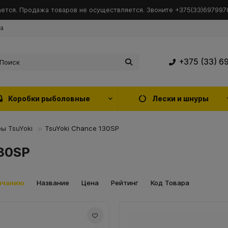
ется. Продажа товаров не осуществляется. Звоните +375(33)6979970
ка
+375 (33) 6
Коробки рыболовные
Лески и шнуры
ы TsuYoki
TsuYoki Chance 130SP
130SP
лчанию
Название
Цена
Рейтинг
Код Товара