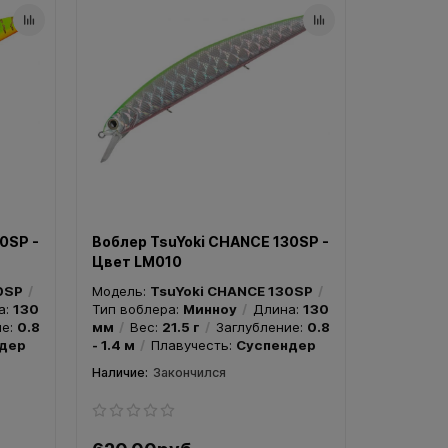
0SP -
Воблер TsuYoki CHANCE 130SP -
Цвет LM010
0SP
Модель:
TsuYoki CHANCE 130SP
а:
130
Тип воблера:
Минноу
Длина:
130
ие:
0.8
мм
Вес:
21.5 г
Заглубление:
0.8
дер
- 1.4 м
Плавучесть:
Суспендер
Закончился