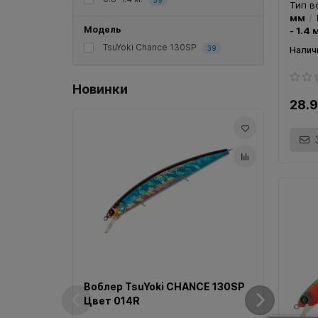
39
Тип в
мм
Модель
- 1.4 
TsuYoki Chance 130SP
39
Новинки
28.
Вобл
Цвет
Моде
Тип в
Воблер TsuYoki CHANCE 130SP
мм
Цвет 014R
- 1.4 