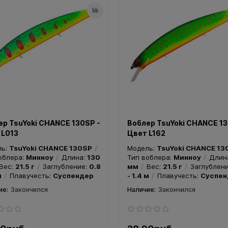
ер TsuYoki CHANCE 130SP -
Воблер TsuYoki CHANCE 13
 L013
Цвет L162
ль:
TsuYoki CHANCE 130SP
Модель:
TsuYoki CHANCE 13
облера:
Минноу
Длина:
130
Тип воблера:
Минноу
Длин
Вес:
21.5 г
Заглубление:
0.8
мм
Вес:
21.5 г
Заглублен
м
Плавучесть:
Суспендер
- 1.4 м
Плавучесть:
Суспен
Закончился
Закончился