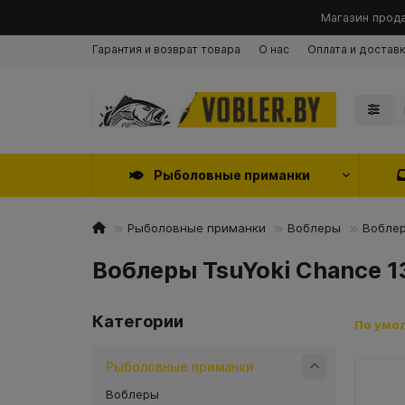
Магазин прода
Гарантия и возврат товара
О нас
Оплата и достав
Рыболовные приманки
Рыболовные приманки
Воблеры
Воблер
Воблеры TsuYoki Chance 
Категории
По умо
Рыболовные приманки
Воблеры