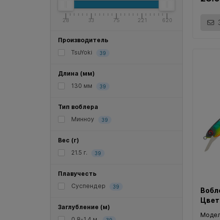
28
33
75
221
620
Производитель
TsuYoki
39
Длина (мм)
130 мм
39
Тип воблера
Минноу
39
Вес (г)
21.5 г.
39
Плавучесть
Суспендер
39
Вобл
Цвет
Заглубление (м)
Моде
0.8-1.4 м.