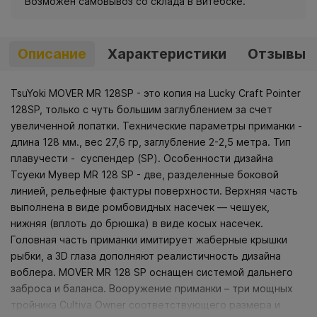
Возможен самовывоз со склада в Витебске.
Описание
Характеристики
Отзывы
TsuYoki MOVER MR 128SP - это копия на Lucky Craft Pointer
128SP, только с чуть большим заглублением за счет
увеличенной лопатки. Технические параметры приманки -
длина 128 мм., вес 27,6 гр, заглубление 2-2,5 метра. Тип
плавучести - суспендер (SP). Особенности дизайна
Тсуеки Мувер MR 128 SP - две, разделенные боковой
линией, рельефные фактуры поверхности. Верхняя часть
выполнена в виде ромбовидных насечек — чешуек,
нижняя (вплоть до брюшка) в виде косых насечек.
Головная часть приманки имитирует жаберные крышки
рыбки, а 3D глаза дополняют реалистичность дизайна
воблера. MOVER MR 128 SP оснащен системой дальнего
заброса и баланса. Вооружение приманки – три мощных
тройника Cultiva Owner соответствующего размера и