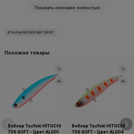
надежные заводные кольца. Благодаря солидному весу
Показать описание полностью
(27,6 гр), системе дальнего заброса и своей геометрии
MOVER MR 128 SP улетает на 35+ метров. Работа с MOVER
MR 128 SP должна включать в себя все элементы
анимации, доступные для воблеров класса минноу. На
TsuYoki MOVER MR 128SP
равномерной проводке воблер имеет свою собственную
игру. Поэтому данный вид анимации нужно обязательно
использовать при ловле на данную приманку.
Похожие товары
Чередование равномерной проводки с паузами, а так же
длинные протяжки с паузами (вариации стоп-энд-гоу) –
прекрасный способ соблазнить хищника на поклевку.
Весь ассортимент представленный в нашем магазине есть
в наличии на нашем складе в Витебске и может быть
доставлен в кратчайшие сроки в любую точку Беларуси.
Воблер TsuYoki HITOCHI
Воблер TsuYoki HITOCHI
70S SOFT - Цвет AL001
70S SOFT - Цвет AL004