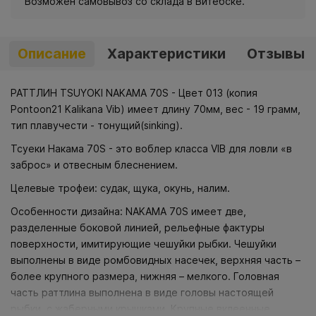
Возможен самовывоз со склада в Витебске.
Описание
Характеристики
Отзывы
РАТТЛИН TSUYOKI NAKAMA 70S - Цвет 013 (копия
Pontoon21 Kalikana Vib) имеет длину 70мм, вес - 19 грамм,
тип плавучести - тонущий(sinking).
Тсуеки Накама 70S - это воблер класса VIB для ловли «в
заброс» и отвесным блеснением.
Целевые трофеи: судак, щука, окунь, налим.
Особенности дизайна: NAKAMA 70S имеет две,
разделенные боковой линией, рельефные фактуры
поверхности, имитирующие чешуйки рыбки. Чешуйки
выполнены в виде ромбовидных насечек, верхняя часть –
более крупного размера, нижняя – мелкого. Головная
часть раттлина выполнена в виде головы настоящей
рыбки, с жаберными крышками. Крупные вклеенные