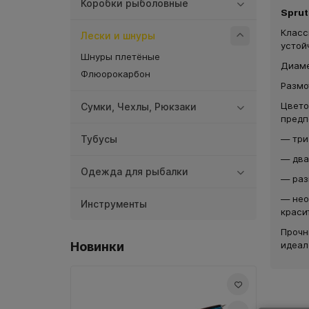
Коробки рыболовные
Sprut
Класс
Лески и шнуры
устой
Шнуры плетёные
Диаме
Флюорокарбон
Размот
Цвето
Сумки, Чехлы, Рюкзаки
предп
Тубусы
— три
— два
Одежда для рыбалки
— раз
— нео
Инструменты
краси
Прочн
Новинки
идеал
Вобл