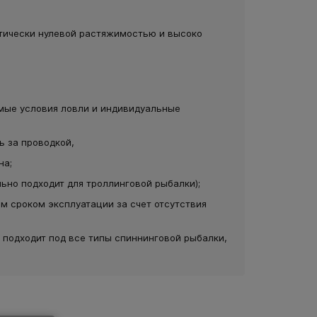
тически нулевой растяжимостью и высоко
имые условия ловли и индивидуальные
ль за проводкой,
на;
льно подходит для троллинговой рыбалки);
ым сроком эксплуатации за счет отсутствия
o подходит под все типы спиннинговой рыбалки,
30SP
Воблер TsuYoki MOVER 128SP -
Воблер T