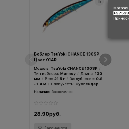
Цвет
Магазин
+3753
Приноси
Моде
Тип в
Воблер TsuYoki CHANCE 130SP
мм
Цвет 014R
- 1.4 
Модель:
TsuYoki CHANCE 130SP
Тип воблера:
Минноу
Длина:
130
мм
Вес:
21.5 г
Заглубление:
0.8
- 1.4 м
Плавучесть:
Суспендер
Закончился
28.90руб.
28.
Закончился