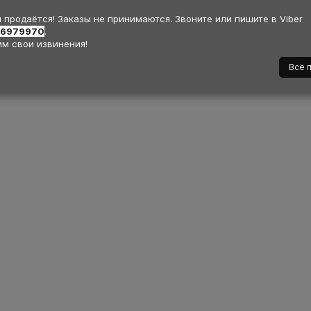
 A049R
Цвет 268
 продаётся! Заказы не принимаются. Звоните или пишите в Viber
36979970
.
м свои извинения!
Всё 
ль:
TsuYoki CHANCE 130SP
Модель:
TsuYoki CHANCE 13
облера:
Минноу
Длина:
130
Тип воблера:
Минноу
Длин
Вес:
21.5 г
Заглубление:
0.8
мм
Вес:
21.5 г
Заглублен
м
Плавучесть:
Суспендер
- 1.4 м
Плавучесть:
Суспен
Закончился
Закончился
90руб.
28.90руб.
Закончился
Закончился