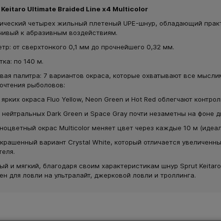
 Keitaro Ultimate Braided Line x4 Multicolor
ический четырех жильный плетеный UPE-шнур, обладающий прак
чивый к абразивным воздействиям.
тр: от сверхтонкого 0,1 мм до прочнейшего 0,32 мм.
ка: по 140 м.
вая палитра: 7 вариантов окраса, которые охватывают все мысл
очтения рыболовов:
 ярких окраса Fluo Yellow, Neon Green и Hot Red облегчают контро
 нейтральных Dark Green и Space Gray почти незаметны на фоне д
ноцветный окрас Multicolor меняет цвет через каждые 10 м (идеа
крашенный вариант Crystal White, который отличается увеличенн
теля.
ый и мягкий, благодаря своим характеристикам шнур Sprut Keitar
ен для ловли на ультралайт, джерковой ловли и троллинга.
ер TsuYoki CHANCE 130SP
Воблер TsuYoki CHANCE 1