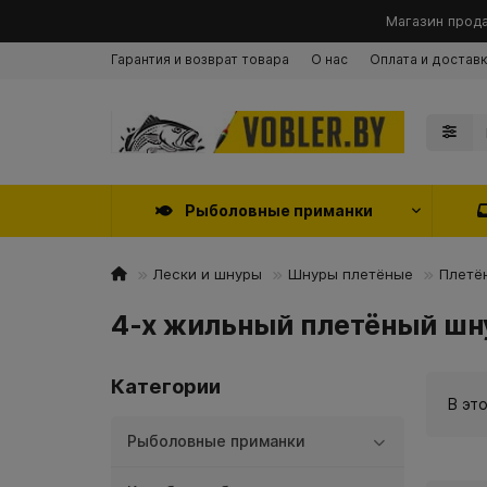
Магазин прода
Гарантия и возврат товара
О нас
Оплата и достав
Рыболовные приманки
Лески и шнуры
Шнуры плетёные
Плетё
4-х жильный плетёный шнур 
Категории
В эт
Рыболовные приманки