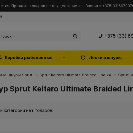
ется. Продажа товаров не осуществляется. Звоните +375(33)6979970
ка
+375 (33) 6
Коробки рыболовные
Лески и шнуры
ные шнуры Sprut
Sprut Keitaro Ultimate Braided Line x4
Sprut K
Sprut Keitaro Ultimate Braided Lin
ой категории нет товаров.