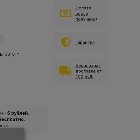
Оплата
после
получения
Гарантия
TB-S31C-Y
Бесплатная
доставка от
100 руб.
и -
6 рублей
.
 бесплатно
.
бске.