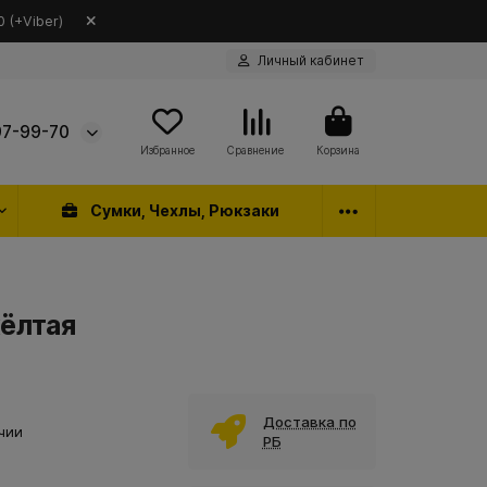
 (+Viber)
Личный кабинет
97-99-70
Избранное
Сравнение
Корзина
Сумки, Чехлы, Рюкзаки
жёлтая
Доставка по
чии
РБ