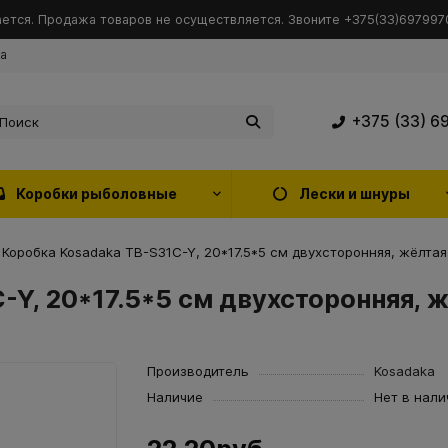
ется. Продажа товаров не осуществляется. Звоните +375(33)6979970
ка
+375 (33) 6
Коробки рыболовные
Лески и шнуры
Коробка Kosadaka TB-S31C-Y, 20*17.5*5 см двухсторонняя, жёлтая
-Y, 20*17.5*5 см двухсторонняя, 
Производитель
Kosadaka
Наличие
Нет в нали