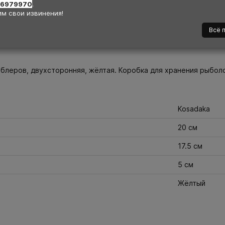
36979970
.
м свои извинения!
Всё 
Отзывы
Гарантия
воблеров, двухсторонняя, жёлтая. Коробка для хранения рыбо
Kosadaka
20 см
17.5 см
5 см
Жёлтый