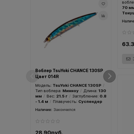
вобле
70 м
Вобл
Тонущ
Цвет
63.
Моде
Тип в
Воблер TsuYoki CHANCE 130SP
мм
Цвет 014R
- 1.4 
Модель:
TsuYoki CHANCE 130SP
Тип воблера:
Минноу
Длина:
130
мм
Вес:
21.5 г
Заглубление:
0.8
- 1.4 м
Плавучесть:
Суспендер
Закончился
28.90руб.
28.