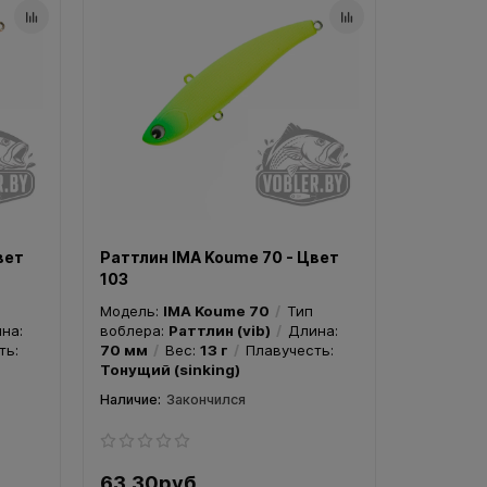
вет
Раттлин IMA Koume 70 - Цвет
103
Модель:
IMA Koume 70
Тип
на:
воблера:
Раттлин (vib)
Длина:
ть:
70 мм
Вес:
13 г
Плавучесть:
Тонущий (sinking)
Закончился
63.30руб.