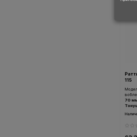
Ратт
115
Моде
вобле
70 м
Тонущ