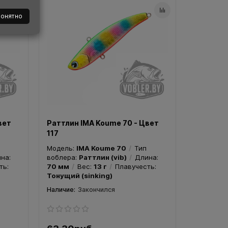
понятно
вет
Раттлин IMA Koume 70 - Цвет
117
Модель:
IMA Koume 70
Тип
на:
воблера:
Раттлин (vib)
Длина:
ть:
70 мм
Вес:
13 г
Плавучесть:
Тонущий (sinking)
Закончился