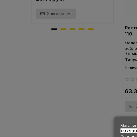
Закончился
Ратт
110
Моде
вобле
70 м
Тонущ
63.
Магазин
+3753
Приноси