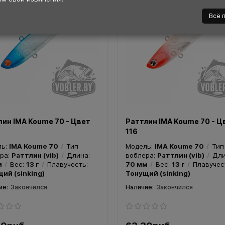
Всё 
лин IMA Koume 70 - Цвет
Раттлин IMA Koume 70 - Ц
116
ль:
IMA Koume 70
Тип
Модель:
IMA Koume 70
Тип
ра:
Раттлин (vib)
Длина:
воблера:
Раттлин (vib)
Дли
м
Вес:
13 г
Плавучесть:
70 мм
Вес:
13 г
Плавучес
ий (sinking)
Тонущий (sinking)
Закончился
Закончился