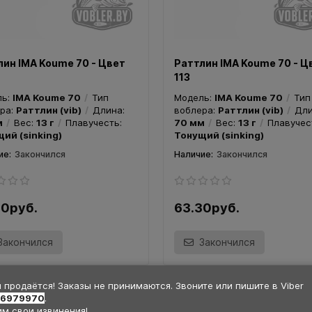
Закончился
Закончился
лин IMA Koume 70 - Цвет
Раттлин IMA Koume 70 - Ц
113
ль:
IMA Koume 70
Тип
Модель:
IMA Koume 70
Тип
ра:
Раттлин (vib)
Длина:
воблера:
Раттлин (vib)
Дли
м
Вес:
13 г
Плавучесть:
70 мм
Вес:
13 г
Плавучес
ий (sinking)
Тонущий (sinking)
Закончился
Закончился
30руб.
63.30руб.
Закончился
Закончился
 продаётся! Заказы не принимаются. Звоните или пишите в Viber
36979970
.
м свои извинения!