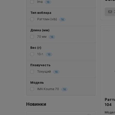
Ima
16
Тип воблера
Раттлин (vib)
16
Длина (мм)
70 мм
16
Вес (г)
13 г.
16
Плавучесть
Тонущий
16
Модель
IMA Koume 70
16
Ратт
Новинки
104
Моде