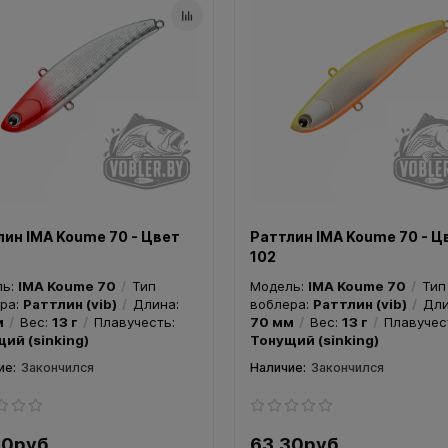
лин IMA Koume 70 - Цвет
Раттлин IMA Koume 70 - Ц
102
ль:
IMA Koume 70
Тип
Модель:
IMA Koume 70
Тип
ра:
Раттлин (vib)
Длина:
воблера:
Раттлин (vib)
Дли
м
Вес:
13 г
Плавучесть:
70 мм
Вес:
13 г
Плавучес
ий (sinking)
Тонущий (sinking)
Закончился
Закончился
30руб.
63.30руб.