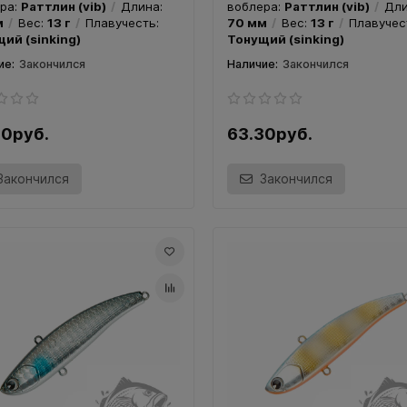
ра:
Раттлин (vib)
Длина:
воблера:
Раттлин (vib)
Дли
м
Вес:
13 г
Плавучесть:
70 мм
Вес:
13 г
Плавучес
ер TsuYoki CHANCE 130SP
Воблер TsuYoki CHANCE 1
ий (sinking)
Тонущий (sinking)
 A049R
Цвет 268
Закончился
Закончился
30руб.
63.30руб.
Закончился
Закончился
ль:
TsuYoki CHANCE 130SP
Модель:
TsuYoki CHANCE 13
облера:
Минноу
Длина:
130
Тип воблера:
Минноу
Длин
Вес:
21.5 г
Заглубление:
0.8
мм
Вес:
21.5 г
Заглублен
м
Плавучесть:
Суспендер
- 1.4 м
Плавучесть:
Суспен
Закончился
Закончился
90руб.
28.90руб.