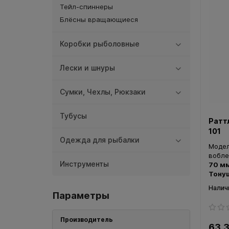
Тейл-спиннеры
Блёсны вращающиеся
Коробки рыболовные
Лески и шнуры
Сумки, Чехлы, Рюкзаки
Тубусы
Ратт
101
Одежда для рыбалки
Моде
вобле
Инструменты
70 м
Тонущ
Параметры
Производитель
63.