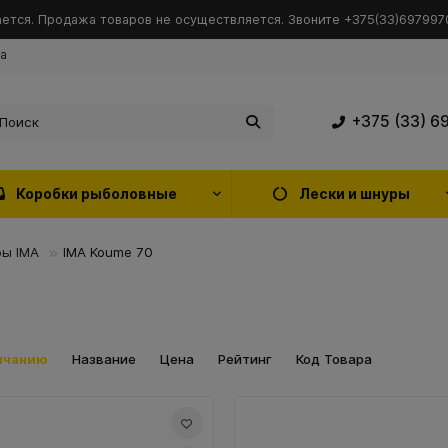
ется. Продажа товаров не осуществляется. Звоните +375(33)6979970
ка
+375 (33) 6
Коробки рыболовные
Лески и шнуры
ы IMA
IMA Koume 70
лчанию
Название
Цена
Рейтинг
Код Товара