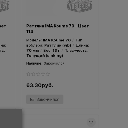
Закончился
Зак
вет
Раттлин IMA Koume 70 - Цвет
114
Модель:
IMA Koume 70
Тип
на:
воблера:
Раттлин (vib)
Длина:
ть:
70 мм
Вес:
13 г
Плавучесть:
Тонущий (sinking)
Закончился
63.30руб.
Закончился