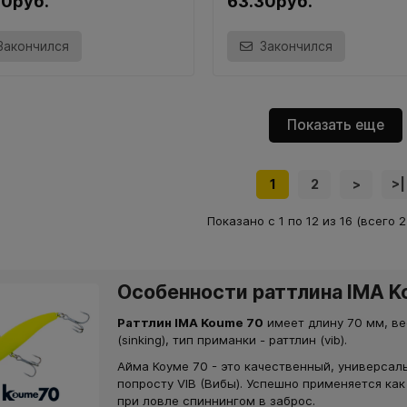
30руб.
63.30руб.
Закончился
Закончился
Показать еще
1
2
>
>|
Показано с 1 по 12 из 16 (всего 
Особенности раттлина IMA K
Раттлин IMA Koume 70
имеет длину 70 мм, ве
(sinking), тип приманки - раттлин (vib).
Айма Коуме 70 - это качественный, универсаль
попросту VIB (Вибы). Успешно применяется как
при ловле спиннингом в заброс.