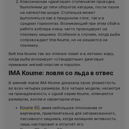
Классическая «джиговая» ступенчатая проводка.
Выполняем до пяти оборотов катушки, после пауза
на натянутом шнуре. Ступенька может
выполняться как в придонном слое, так и в
средних горизонтах. Возникающий при этом сбой в
работе воблера очень часто провоцирует на
поклевку хищника. Особенно в случаях, когда рыба
сопровождает Ima Koume, но не решается на
поклевку.
Виб Ima Koume так же отлично ловит и в летнюю жару,
когда рыба игнорирует «стандартные» джиговые
приманки: мягкий пластик и поролон.
IMA Koume: ловля со льда в отвес
В зимней ловле IMA Koume доказала свою уловистость
во всех четырех размерах. Все четыре модели, несмотря
на принадлежность к одной серии Koume, отличаются
размером, весом и характером игры.
Koume 60
, имея небольшое отклонение от
вертикали, привлекательна для заторможенного,
пассивного хищника, когда излишняя активность
лишь насторожит и отпугнёт его.