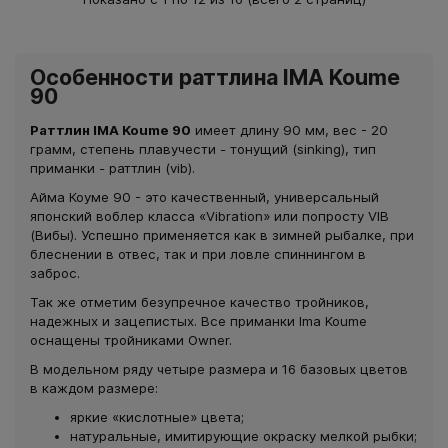
Особенности раттлина IMA Koume
90
Раттлин IMA Koume 90
имеет длину 90 мм, вес - 20
грамм, степень плавучести - тонущий (sinking), тип
приманки - раттлин (vib).
Айма Коуме 90 - это качественный, универсальный
японский воблер класса «Vibration» или попросту VIB
(Вибы). Успешно применяется как в зимней рыбалке, при
блеснении в отвес, так и при ловле спиннингом в
заброс.
Так же отметим безупречное качество тройников,
надежных и зацепистых. Все приманки Ima Koume
оснащены тройниками Owner.
В модельном ряду четыре размера и 16 базовых цветов
в каждом размере:
яркие «кислотные» цвета;
натуральные, имитирующие окраску мелкой рыбки;