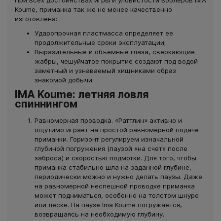
При всех достоинствах игры и уловистости воблеров IMA
Koume, приманка так же не менее качественно
изготовлена:
Ударопрочная пластмасса определяет ее
продолжительные сроки эксплуатации;
Выразительные и объемные глаза, сверкающие
жабры, чешуйчатое покрытие создают под водой
заметный и узнаваемый хищниками образ
знакомой добычи.
IMA Koume: летняя ловля
спиннингом
Равномерная проводка. «Раттлин» активно и
ощутимо играет на простой равномерной подаче
приманки. Горизонт регулируем изначальной
глубиной погружения (паузой «на счет» после
заброса) и скоростью подмотки. Для того, чтобы
приманка стабильно шла на заданной глубине,
периодически можно и нужно делать паузы. Даже
на равномерной неспешной проводке приманка
может подниматься, особенно на толстом шнуре
или леске. На паузе Ima Koume погружается,
возвращаясь на необходимую глубину.