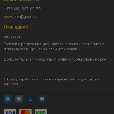
проводка и stop & go. Рыба будет здорово реагировать на
смену скорости проводки и паузы, на которых воблер
+375 (33) 697-99-70
будет медленно подниматься, продолжая соблазнительно
by.vobler@gmail.com
играть.
Активная игра Kosadaka 3D Crank XD делает его очень
Наш адрес
простым в управлении и не требующим навыков ловли,
Беларусь
поэтому воблер подойдёт даже новичкам.
В связи с реорганизацией магазина заказы временно не
принимаются. Приносим свои извинения!
Дополнительная информация будет опубликована позже.
1it.xyz
разработка и сопровождение сайтов для Вашего
бизнеса.