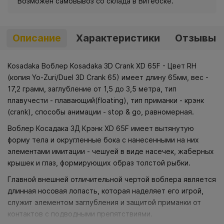
Возможен самовывоз со склада в Витебске.
Описание
Характеристики
Отзывы
Kosadaka Воблер Kosadaka 3D Crank XD 65F - Цвет RH
(копия Yo-Zuri/Duel 3D Crank 65) имеет длину 65мм, вес -
17,2 грамм, заглубление от 1,5 до 3,5 метра, тип
плавучести - плавающий(floating), тип приманки - крэнк
(сrank), способы анимации - stop & go, равномерная.
Воблер Косадака 3Д Крэнк XD 65F имеет вытянутую
форму тела и округленные бока с нанесенными на них
элементами имитации - чешуей в виде насечек, жаберных
крышек и глаз, формирующих образ толстой рыбки.
Главной внешней отличительной чертой воблера является
длинная носовая лопасть, которая наделяет его игрой,
служит элементом заглубления и защитой приманки от
контактов с подводными препятствиями.