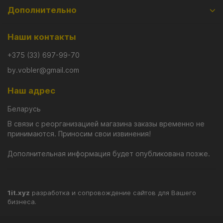
Дополнительно
Наши контакты
+375 (33) 697-99-70
by.vobler@gmail.com
Наш адрес
Беларусь
В связи с реорганизацией магазина заказы временно не
принимаются. Приносим свои извинения!
Дополнительная информация будет опубликована позже.
Косадака Мираж 50 XL хорошо подойдет для деликатной
ловли на глубинах до 2 метров. Успешно справляется с
1it.xyz
разработка и сопровождение сайтов для Вашего
бизнеса.
разнообразными способами проводки. В том числе и на
течении, где не оставит без внимания самых разных