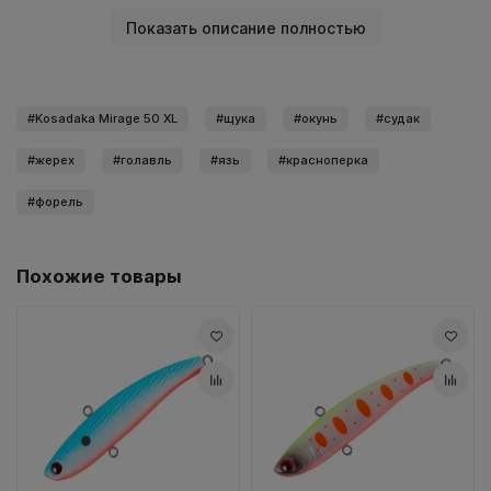
Показать описание полностью
Kosadaka Mirage 50 XL
щука
окунь
судак
жерех
голавль
язь
красноперка
форель
Похожие товары