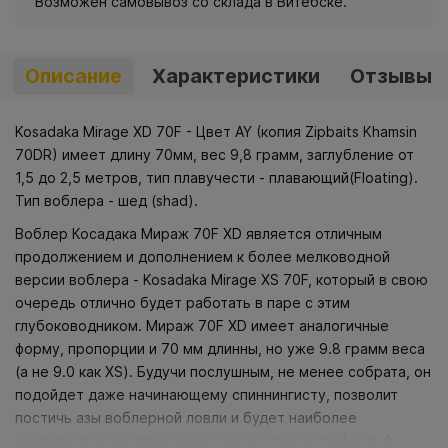
Возможен самовывоз со склада в Витебске.
Описание
Характеристики
Отзывы
Kosadaka Mirage XD 70F - Цвет AY (копия Zipbaits Khamsin
70DR) имеет длину 70мм, вес 9,8 грамм, заглубление от
1,5 до 2,5 метров, тип плавучести - плавающий(Floating).
Тип воблера - шед (shad).
Воблер Косадака Мираж 70F XD является отличным
продолжением и дополнением к более мелководной
версии воблера - Kosadaka Mirage XS 70F, который в свою
очередь отлично будет работать в паре с этим
глубоководником. Мираж 70F XD имеет аналогичные
форму, пропорции и 70 мм длинны, но уже 9.8 грамм веса
(а не 9.0 как XS). Будучи послушным, не менее собрата, он
подойдет даже начинающему спиннингисту, позволит
постичь азы воблерной ловли и будет наиболее
универсальным для поимки самых разных трофеев. А