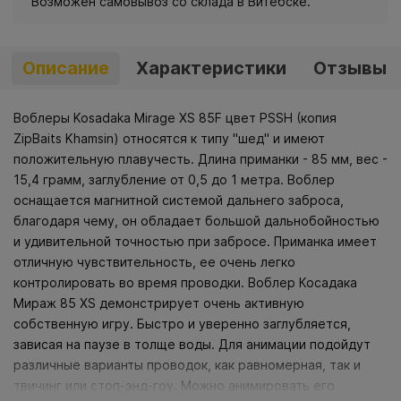
Возможен самовывоз со склада в Витебске.
Описание
Характеристики
Отзывы
Воблеры Kosadaka Mirage XS 85F цвет PSSH (копия
ZipBaits Khamsin) относятся к типу "шед" и имеют
положительную плавучесть. Длина приманки - 85 мм, вес -
15,4 грамм, заглубление от 0,5 до 1 метра. Воблер
оснащается магнитной системой дальнего заброса,
благодаря чему, он обладает большой дальнобойностью
и удивительной точностью при забросе. Приманка имеет
отличную чувствительность, ее очень легко
контролировать во время проводки. Воблер Косадака
Мираж 85 XS демонстрирует очень активную
собственную игру. Быстро и уверенно заглубляется,
зависая на паузе в толще воды. Для анимации подойдут
различные варианты проводок, как равномерная, так и
твичинг или стоп-энд-гоу. Можно анимировать его