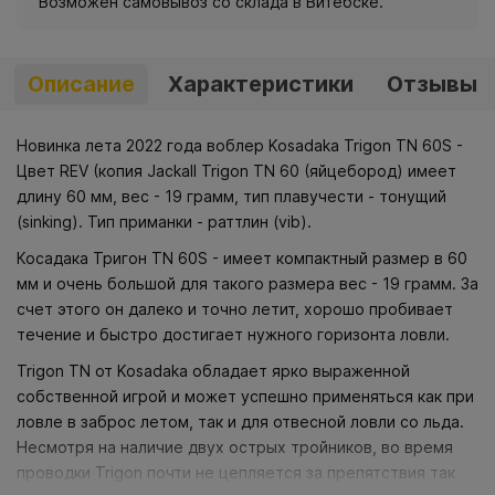
Возможен самовывоз со склада в Витебске.
Описание
Характеристики
Отзывы
Новинка лета 2022 года воблер Kosadaka Trigon TN 60S -
Цвет REV (копия Jackall Trigon TN 60 (яйцебород) имеет
длину 60 мм, вес - 19 грамм, тип плавучести - тонущий
(sinking). Тип приманки - раттлин (vib).
Косадака Тригон TN 60S - имеет компактный размер в 60
мм и очень большой для такого размера вес - 19 грамм. За
счет этого он далеко и точно летит, хорошо пробивает
течение и быстро достигает нужного горизонта ловли.
Trigon TN от Kosadaka обладает ярко выраженной
собственной игрой и может успешно применяться как при
ловле в заброс летом, так и для отвесной ловли со льда.
Несмотря на наличие двух острых тройников, во время
проводки Trigon почти не цепляется за препятствия так