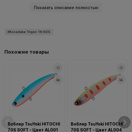
как после падения на дно он занимает статичное
Показать описание полностью
вертикальное положение за счет того, что прижимается
ко дну своей металлической губой и крючки в таком
положении не касаются дна.
Kosadaka Trigon TN 60S
Похожие товары
Весь ассортимент представленный в нашем магазине,
есть в наличии на нашем складе в Витебске и может быть
доставлен почтой в кратчайшие сроки в любую точку
Воблер TsuYoki HITOCHI
Воблер TsuYoki HITOCHI
Беларуси.
70S SOFT - Цвет AL001
70S SOFT - Цвет AL004